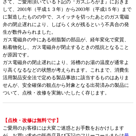
さて、ご愛用頂いている下記の『ガスふろがま』におきま
して、2001年（平成１３年）から2003年（平成1５年）まで
に製造したものの中で、スイッチを切ったあとのガス電磁
弁の閉止遅れにより、しばらく火が残るという不具合の発
生が数件みられました。
ガス電磁弁の中にある樹脂製の部品が、経年変化で変質、
粘着物化し、ガス電磁弁が閉止するときの抵抗となること
が原因です。
ガス電磁弁の閉止遅れにより、浴槽のお湯の温度が通常よ
り高くなるなどの状態が考えられます。これまで、消費生
活用製品安全法で定める製品事故に該当するものはありま
せんが、安全確保の観点から対象となる出荷済みの製品に
ついて、点検・改修を実施いたしたく存じます。
【点検・改修は無料です】
ご愛用のお客様には大変ご迷惑とお手数をおかけします
が、お買い求めの販売店及び下記のフリーコールまたは
最