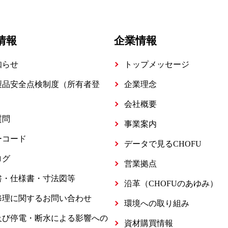
情報
企業情報
知らせ
トップメッセージ
製品安全点検制度（所有者登
企業理念
会社概要
質問
事業案内
ーコード
データで見るCHOFU
ログ
営業拠点
書・仕様書・寸法図等
沿革（CHOFUのあゆみ）
修理に関するお問い合わせ
環境への取り組み
及び停電・断水による影響への
資材購買情報