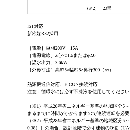
（※2） 23畳
IoT対応
新冷媒R32採用
［電源］単相200V 15A
［電源電線］2心×φ1.6またはφ2.0
［温水出力］3.6kW
［外形寸法］高675×幅825×奥行300（㎜）
熱源機通信対応、E-CON接続対応
注意：循環水には必ず不凍液を使用してください
（※1）平成28年省エネルギー基準の地域区分5～7
まるまでに時間がかかりますので連続運転を必要
（※2）平成28年省エネルギー基準の地域区分5～
0.38）］の場合。設計段階で必ず建物のQ値（