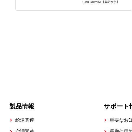
CMR-3102VM 【非防水形】
製品情報
サポート
給湯関連
重要なお
空調関連
長期使用