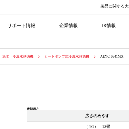
製品に関する大
サポート情報
企業情報
IR情報
温水・冷温水熱源機
ヒートポンプ式冷温水熱源機
AEYC-0341MX
床暖房能力
広さのめやす
（※1） 12畳