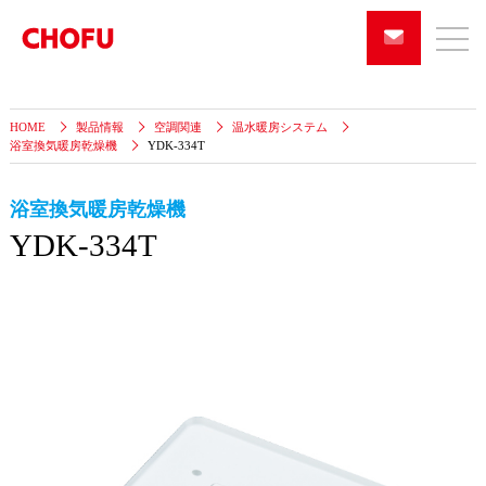
HOME
製品情報
空調関連
温水暖房システム
浴室換気暖房乾燥機
YDK-334T
浴室換気暖房乾燥機
YDK-334T