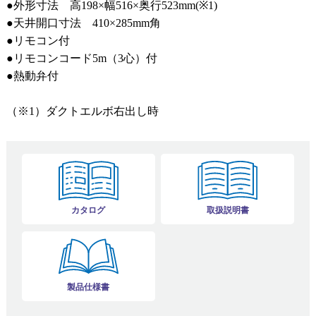
●外形寸法 高198×幅516×奥行523mm(※1)
●天井開口寸法 410×285mm角
●リモコン付
●リモコンコード5m（3心）付
●熱動弁付
（※1）ダクトエルボ右出し時
カタログ
取扱説明書
製品仕様書